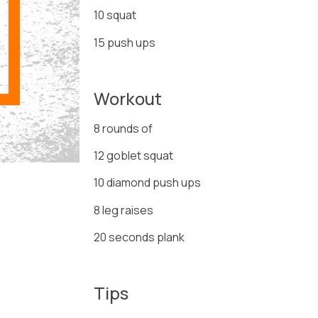
10 squat
15 push ups
Workout
8 rounds of
12 goblet squat
10 diamond push ups
8 leg raises
20 seconds plank
Tips