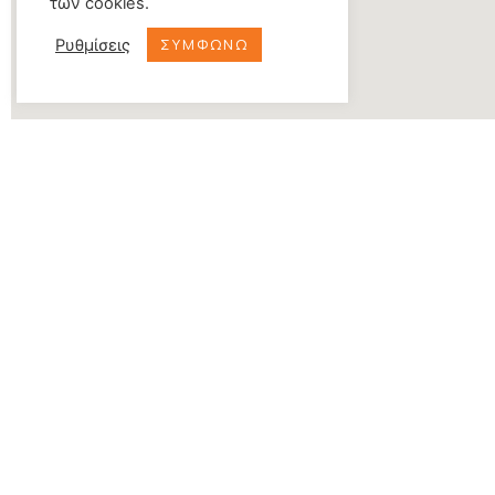
των cookies.
ΣΥΜΦΩΝΩ
Ρυθμίσεις
ΔΙΕΥΘΥΝΣΗ
Αυγερινού 2, Χίος 82100
ΤΗΛΕΦΩΝΟ
(+30) 2271302602