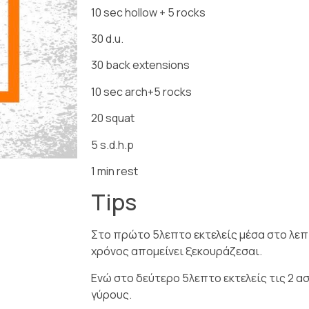
10 sec hollow + 5 rocks
30 d.u.
30 back extensions
10 sec arch+5 rocks
20 squat
5 s.d.h.p
1 min rest
Tips
Στο πρώτο 5λεπτο εκτελείς μέσα στο λεπτ
χρόνος απομείνει ξεκουράζεσαι.
Ενώ στο δεύτερο 5λεπτο εκτελείς τις 2 α
γύρους.