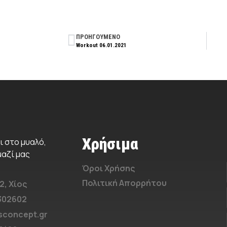
ΠΡΟΗΓΟΥΜΕΝΟ
Workout 06.01.2021
Χρήσιμα
ι στο μυαλό,
μαζί μας
Όροι Χρήσης
Πολιτική Απορρήτου
2, Χίος
1302602
sconcept.gr