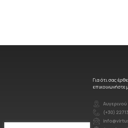
Για ότι σας έρθε
επικοινωνήστε 
Αυγερινού 
(+30) 227
info@virtu